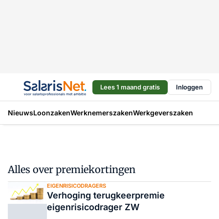
Lees 1 maand gratis
Inloggen
Nieuws
Loonzaken
Werknemerszaken
Werkgeverszaken
Alles over premiekortingen
EIGENRISICODRAGERS
Verhoging terugkeerpremie
eigenrisicodrager ZW