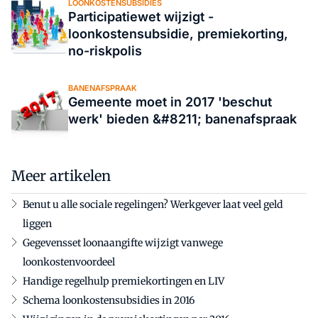
LOONKOSTENSUBSIDIES
Participatiewet wijzigt -
loonkostensubsidie, premiekorting,
no-riskpolis
BANENAFSPRAAK
Gemeente moet in 2017 'beschut
werk' bieden &#8211; banenafspraak
Meer artikelen
Benut u alle sociale regelingen? Werkgever laat veel geld
liggen
Gegevensset loonaangifte wijzigt vanwege
loonkostenvoordeel
Handige regelhulp premiekortingen en LIV
Schema loonkostensubsidies in 2016