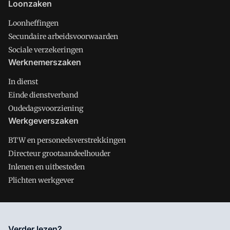
Loonzaken
Loonheffingen
Secundaire arbeidsvoorwaarden
Sociale verzekeringen
Werknemerszaken
In dienst
Einde dienstverband
Oudedagsvoorziening
Werkgeverszaken
BTW en personeelsverstrekkingen
Directeur grootaandeelhouder
Inlenen en uitbesteden
Plichten werkgever
Salarisnet is onderdeel van VMN media. Lees in
ons manifest
Verder lezen?