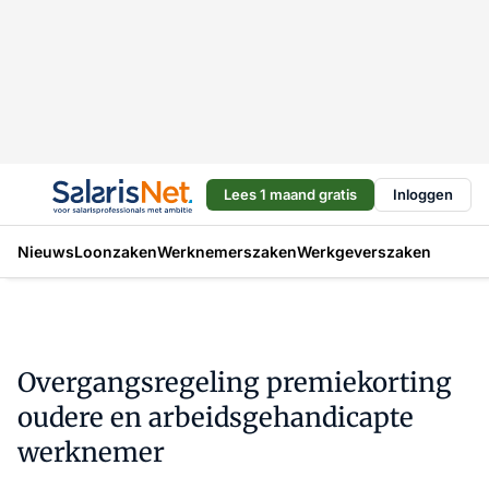
Lees 1 maand gratis
Inloggen
Nieuws
Loonzaken
Werknemerszaken
Werkgeverszaken
Overgangsregeling premiekorting
oudere en arbeidsgehandicapte
werknemer