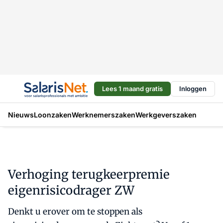
Lees 1 maand gratis
Inloggen
Nieuws
Loonzaken
Werknemerszaken
Werkgeverszaken
Verhoging terugkeerpremie
eigenrisicodrager ZW
Denkt u erover om te stoppen als