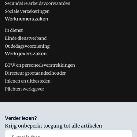
Secundaire arbeidsvoorwaarden
Sociale verzekeringen
Werknemerszaken
In dienst
Einde dienstverband
Oudedagsvoorziening
Werkgeverszaken
BTW en personeelsverstrekkingen
Directeur grootaandeelhouder
Inlenen en uitbesteden
Plichten werkgever
Salarisnet is onderdeel van VMN media. Lees in
ons manifest
Verder lezen?
waar VMN media voor staat. Op gebruik van deze site zijn de
Krijg onbeperkt toegang tot alle artikelen
volgende regelingen van toepassing:
Algemene Voorwaarden