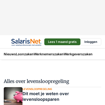
Lees 1 maand gratis
Inloggen
Nieuws
Loonzaken
Werknemerszaken
Werkgeverszaken
Alles over levensloopregeling
LEVENSLOOPREGELING
Dit moet je weten over
levensloopsparen