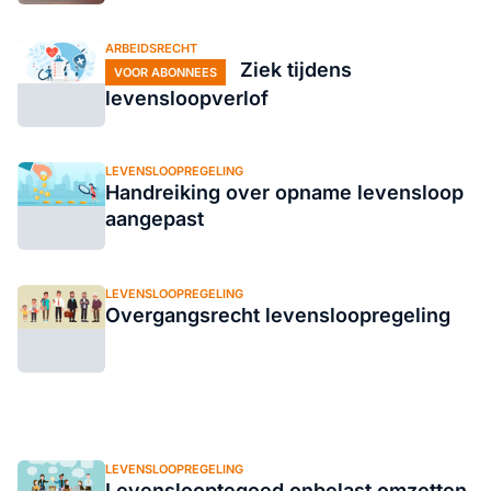
ARBEIDSRECHT
Ziek tijdens
VOOR ABONNEES
levensloopverlof
LEVENSLOOPREGELING
Handreiking over opname levensloop
aangepast
LEVENSLOOPREGELING
Overgangsrecht levensloopregeling
LEVENSLOOPREGELING
Levenslooptegoed onbelast omzetten