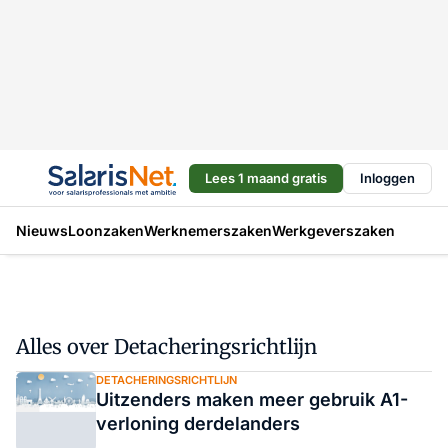
Lees 1 maand gratis
Inloggen
Nieuws
Loonzaken
Werknemerszaken
Werkgeverszaken
Alles over Detacheringsrichtlijn
DETACHERINGSRICHTLIJN
Uitzenders maken meer gebruik A1-
verloning derdelanders