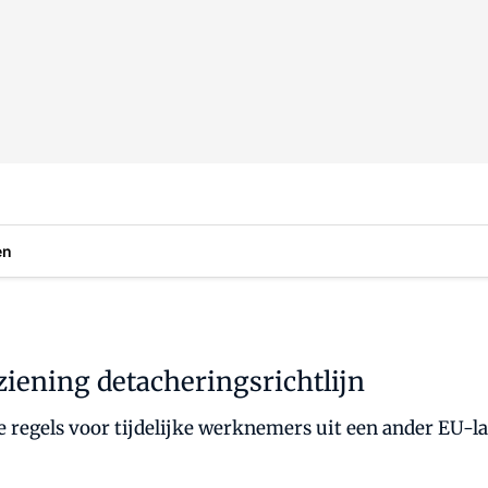
en
iening detacheringsrichtlijn
egels voor tijdelijke werknemers uit een ander EU-land