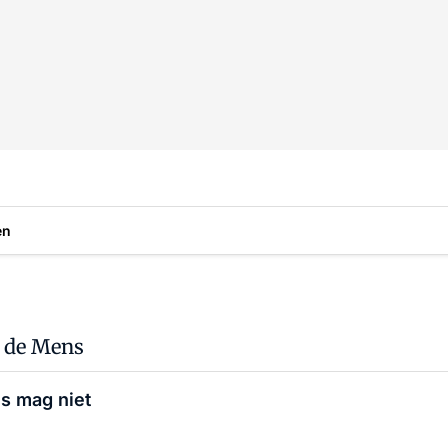
en
n de Mens
es mag niet