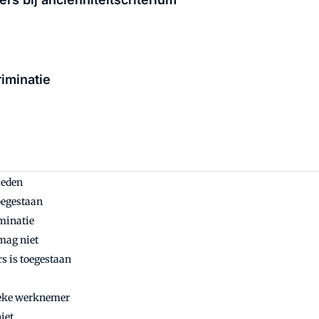
riminatie
ieden
oegestaan
minatie
mag niet
s is toegestaan
zieke werknemer
iet