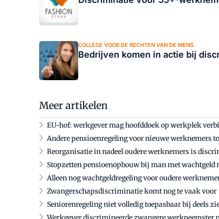
COLLEGE VOOR DE RECHTEN VAN DE MENS
Bedrijven komen in actie bij disc
Meer artikelen
EU-hof: werkgever mag hoofddoek op werkplek verb
Andere pensioenregeling voor nieuwe werknemers t
Reorganisatie in nadeel oudere werknemers is discri
Stopzetten pensioenopbouw bij man met wachtgeld 
Alleen nog wachtgeldregeling voor oudere werknemer
Zwangerschapsdiscriminatie komt nog te vaak voor
Seniorenregeling niet volledig toepasbaar bij deels 
Werkgever discrimineerde zwangere werkneemster n