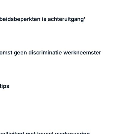
beidsbeperkten is achteruitgang'
omst geen discriminatie werkneemster
tips
 sollicitant met teveel werkervaring