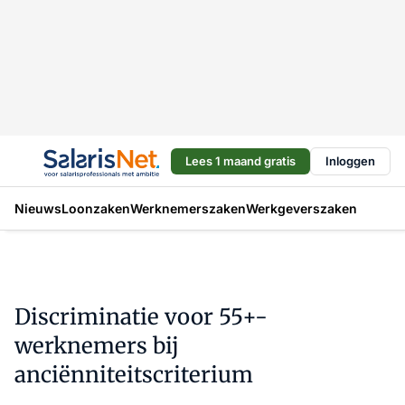
Lees 1 maand gratis
Inloggen
Nieuws
Loonzaken
Werknemerszaken
Werkgeverszaken
Discriminatie voor 55+-
werknemers bij
anciënniteitscriterium