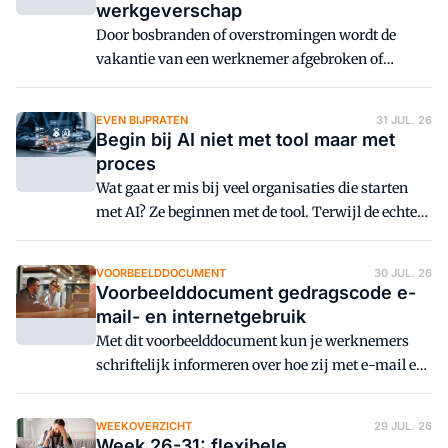
werkgeverschap
Door bosbranden of overstromingen wordt de
vakantie van een werknemer afgebroken of
geannuleerd. Wat zijn de gevolgen van zo'n
afgebroken vakantie voor de salarisadministratie?
EVEN BIJPRATEN
31 JUL. 26
Begin bij AI niet met tool maar met
proces
Wat gaat er mis bij veel organisaties die starten
met AI? Ze beginnen met de tool. Terwijl de echte
vraag is: welk proces wil ik verbeteren? Volgens
expert Maaike Geense, Senior Consultant Tax bij
VOORBEELDDOCUMENT
30 JUL. 26
EY | People Advisory Services, ontstaat de grootste
Voorbeelddocument gedragscode e-
waarde van AI pas wanneer technologie wordt
mail- en internetgebruik
gekoppeld aan de specifieke context van een
Met dit voorbeelddocument kun je werknemers
organisatie.
schriftelijk informeren over hoe zij met e-mail en
internet behoren om te gaan. Het model dient als
kapstok en kan verder worden aangevuld.
WEEKOVERZICHT
29 JUL. 26
Week 26-31: flexibele