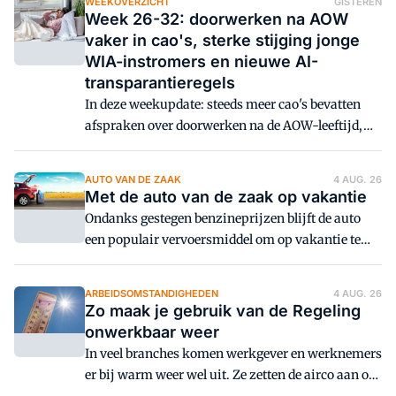
WEEKOVERZICHT
GISTEREN
lonen.
Week 26-32: doorwerken na AOW
vaker in cao's, sterke stijging jonge
WIA-instromers en nieuwe AI-
transparantieregels
In deze weekupdate: steeds meer cao's bevatten
afspraken over doorwerken na de AOW-leeftijd,
het aantal jonge werknemers dat door psychische
klachten in de WIA belandt neemt fors toe en sinds
AUTO VAN DE ZAAK
4 AUG. 26
2 augustus gelden nieuwe Europese
Met de auto van de zaak op vakantie
transparantieverplichtingen voor organisaties die
Ondanks gestegen benzineprijzen blijft de auto
AI gebruiken.
een populair vervoersmiddel om op vakantie te
gaan. Werkgevers kunnen hierop inspelen door
verschillende mobiliteitsoplossingen aan te
ARBEIDSOMSTANDIGHEDEN
4 AUG. 26
bieden, zoals het tijdelijk ter beschikking stellen
Zo maak je gebruik van de Regeling
van een andere auto of een specifieke
onwerkbaar weer
vakantieauto. Het gebruik van een auto van de
In veel branches komen werkgever en werknemers
zaak tijdens de vakantie brengt wel een aantal
er bij warm weer wel uit. Ze zetten de airco aan of
aandachtspunten voor de loonheffingen mee.