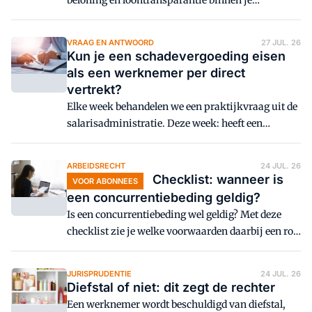
beloning en loontransparantie binnen je
organisatie. Bereid je goed voor met deze faq.
VRAAG EN ANTWOORD
27 JUL. 26
Kun je een schadevergoeding eisen
als een werknemer per direct
vertrekt?
Elke week behandelen we een praktijkvraag uit de
salarisadministratie. Deze week: heeft een
werkgever recht op een schadevergoeding als een
werknemer de arbeidsovereenkomst opzegt en
ARBEIDSRECHT
24 JUL. 26
direct stopt met werken, zonder de geldende
Checklist: wanneer is
VOOR ABONNEES
opzegtermijn in acht te nemen?
een concurrentiebeding geldig?
Is een concurrentiebeding wel geldig? Met deze
checklist zie je welke voorwaarden daarbij een rol
spelen.
JURISPRUDENTIE
24 JUL. 26
Diefstal of niet: dit zegt de rechter
Een werknemer wordt beschuldigd van diefstal,