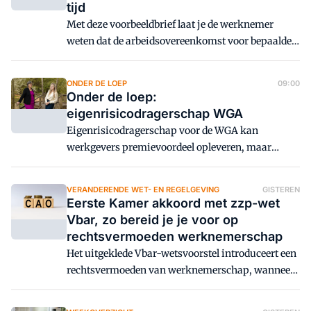
tijd
Met deze voorbeeldbrief laat je de werknemer
weten dat de arbeidsovereenkomst voor bepaalde
tijd wordt verlengd, in die zin dat een nieuwe
arbeidsovereenkomst voor bepaalde tijd wordt
ONDER DE LOEP
09:00
aangegaan.
Onder de loep:
eigenrisicodragerschap WGA
Eigenrisicodragerschap voor de WGA kan
werkgevers premievoordeel opleveren, maar
brengt ook langdurige financiële en
organisatorische risico's mee.
VERANDERENDE WET- EN REGELGEVING
GISTEREN
Loonbelastingspecialisten Léone Bource en
Eerste Kamer akkoord met zzp-wet
Karolina Nowak vertellen wat het Handboek niet
Vbar, zo bereid je je voor op
vertelt.
rechtsvermoeden werknemerschap
Het uitgeklede Vbar-wetsvoorstel introduceert een
rechtsvermoeden van werknemerschap, wanneer
een zzp'er voor minder dan € 38 per uur werkt. Dit
uurtarief stijgt steeds bij de indexatie van de cao-