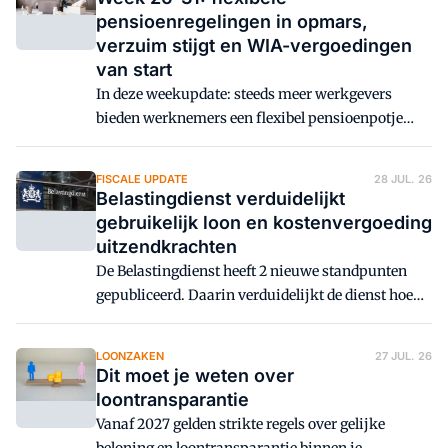
pensioenregelingen in opmars,
verzuim stijgt en WIA-vergoedingen
van start
In deze weekupdate: steeds meer werkgevers
bieden werknemers een flexibel pensioenpotje
naast de reguliere pensioenregeling, het
ziekteverzuim bereikte in juni het hoogste niveau
FISCALE UPDATE
28 JUL. 26
in ruim 20 jaar en vanaf 1 september start de
Belastingdienst verduidelijkt
vergoeding voor mensen die zijn gedupeerd door
gebruikelijk loon en kostenvergoeding
fouten in de WIA-uitvoering.
uitzendkrachten
De Belastingdienst heeft 2 nieuwe standpunten
gepubliceerd. Daarin verduidelijkt de dienst hoe
het gebruikelijk loon van een dga wordt
vastgesteld en wanneer een uitzendbureau een
LOONZAKEN
27 JUL. 26
kostenvergoeding onbelast mag vergoeden.
Dit moet je weten over
loontransparantie
Vanaf 2027 gelden strikte regels over gelijke