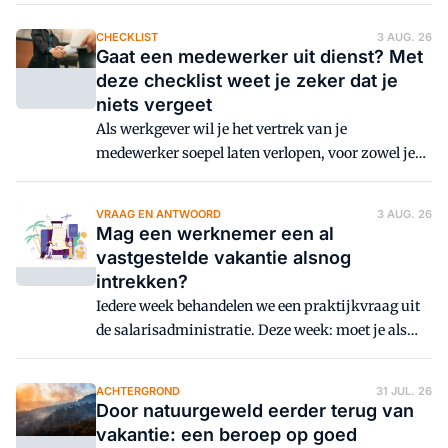
stellen aangepaste werktijden in. Maar voor
sommige beroepen kan dit niet. En dan is het
CHECKLIST
3 AUG. 26
domweg te heet om te werken. Wat zijn daarin je
Gaat een medewerker uit dienst? Met
verplichtingen als werkgever? En heeft dat impact
deze checklist weet je zeker dat je
op finance?
niets vergeet
Als werkgever wil je het vertrek van je
medewerker soepel laten verlopen, voor zowel je
medewerker als voor je organisatie.
VRAAG EN ANTWOORD
3 AUG. 26
Mag een werknemer een al
vastgestelde vakantie alsnog
intrekken?
Iedere week behandelen we een praktijkvraag uit
de salarisadministratie. Deze week: moet je als
werkgever instemmen als een werknemer een al
goedgekeurde vakantie wil annuleren en toch wil
ACHTERGROND
31 JUL. 26
werken?
Door natuurgeweld eerder terug van
vakantie: een beroep op goed