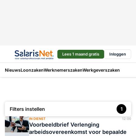
Lees 1 maand gratis
Inloggen
Nieuws
Loonzaken
Werknemerszaken
Werkgeverszaken
Filters instellen
1
IN DIENST
12:00
Voorbeeldbrief Verlenging
arbeidsovereenkomst voor bepaalde