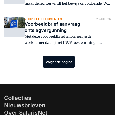
maar de rechter vindt het bewijs onvoldoende. Wat
betekent dit voor de eindafrekening?
VOORBEELDDOCUMENTEN
23 JUL. 26
Voorbeeldbrief aanvraag
ontslagvergunning
Met deze voorbeeldbrief informeer je de
werknemer dat bij het UWV toestemming is
aangevraagd om de arbeidsovereenkomst op te
zeggen. Deze toestemming wordt ook wel een
ontslagvergunning genoemd.
Volgende pagina
Collecties
Nieuwsbrieven
Over SalarisNet