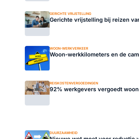
GERICHTE VRIJSTELLING
Gerichte vrijstelling bij reizen 
WOON-WERKVERKEER
Woon-werkkilometers en de camp
REISKOSTENVERGOEDINGEN
92% werkgevers vergoedt woon
DUURZAAMHEID
Nieuwe wet moet voor reductie v