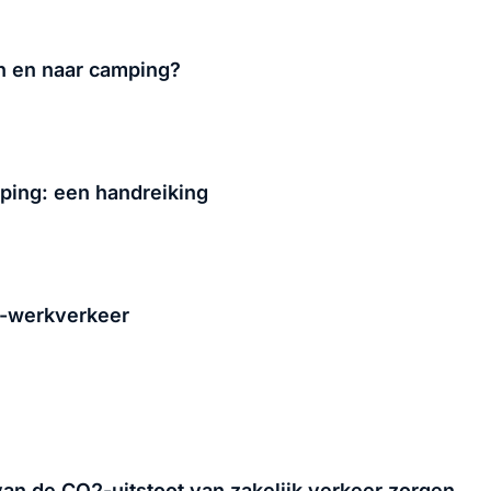
van en naar camping?
ing: een handreiking
-werkverkeer
an de CO2-uitstoot van zakelijk verkeer zorgen