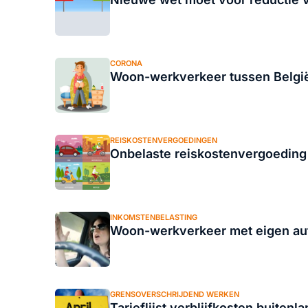
CORONA
Woon-werkverkeer tussen België
REISKOSTENVERGOEDINGEN
Onbelaste reiskostenvergoedin
INKOMSTENBELASTING
Woon-werkverkeer met eigen auto 
GRENSOVERSCHRIJDEND WERKEN
Tarieflijst verblijfkosten buitenl