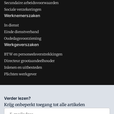
Secundaire arbeidsvoorwaarden
Sociale verzekeringen
Werknemerszaken
In dienst
Einde dienstverband
Oudedagsvoorziening
Werkgeverszaken
BTW en personeelsverstrekkingen
Directeur grootaandeelhouder
Inlenen en uitbesteden
Plichten werkgever
Salarisnet is onderdeel van VMN media. Lees in
ons manifest
Verder lezen?
waar VMN media voor staat. Op gebruik van deze site zijn de
Krijg onbeperkt toegang tot alle artikelen
volgende regelingen van toepassing:
Algemene Voorwaarden