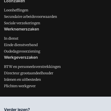
Loonzaken
Loonheffingen
Secundaire arbeidsvoorwaarden
Sociale verzekeringen
Werknemerszaken
In dienst
Einde dienstverband
Oudedagsvoorziening
Werkgeverszaken
BTW en personeelsverstrekkingen
Directeur grootaandeelhouder
Inlenen en uitbesteden
Plichten werkgever
Salarisnet is onderdeel van VMN media. Lees in
ons manifest
Verder lezen?