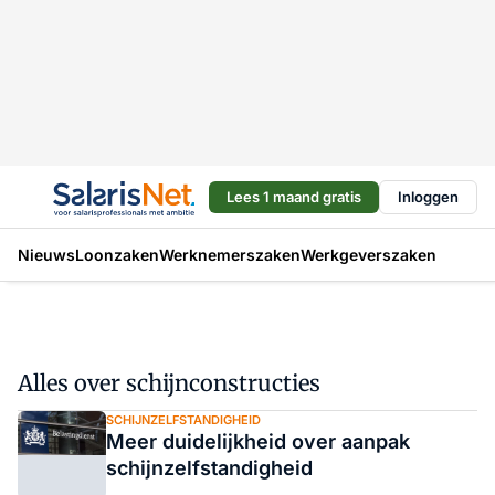
Lees 1 maand gratis
Inloggen
Nieuws
Loonzaken
Werknemerszaken
Werkgeverszaken
Alles over schijnconstructies
SCHIJNZELFSTANDIGHEID
Meer duidelijkheid over aanpak
schijnzelfstandigheid