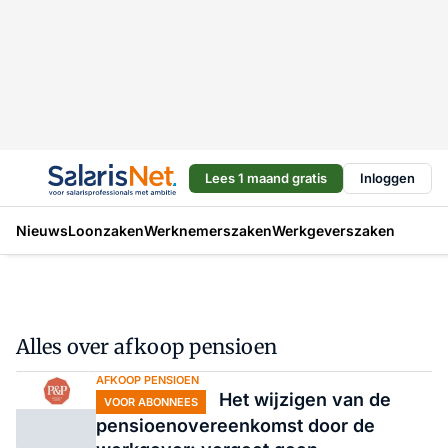
Lees 1 maand gratis
Inloggen
Nieuws
Loonzaken
Werknemerszaken
Werkgeverszaken
Alles over afkoop pensioen
AFKOOP PENSIOEN
Het wijzigen van de
VOOR ABONNEES
pensioenovereenkomst door de