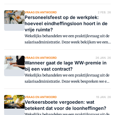
een situatie waarin een werkgever de kosten van
een internetabonnement vergoedt aan een
VRAAG EN ANTWOORD
2 FEB. 26
werknemer die deels thuiswerkt en wil voorkomen
Personeelsfeest op de werkplek:
dat hierover loonheffing wordt betaald.
hoeveel eindheffingsloon hoort in de
vrije ruimte?
Wekelijks behandelen we een praktijkvraag uit de
salarisadministratie. Deze week bekijken we een
situatie waarin een werkgever een feest
organiseert op de werkplek en wil voorkomen dat
VRAAG EN ANTWOORD
26 JAN. 26
werknemers hierover loonheffing betalen.
Wanneer gaat de lage WW-premie in
bij een vast contract?
Wekelijks behandelen we een praktijkvraag uit de
salarisadministratie. Deze week bespreken we een
situatie waarin een werknemer halverwege het
aangiftetijdvak een vast contract krijgt.
VRAAG EN ANTWOORD
19 JAN. 26
Verkeersboete vergoeden: wat
betekent dat voor de loonheffingen?
Wekelijks behandelen we een praktijkvraag uit de