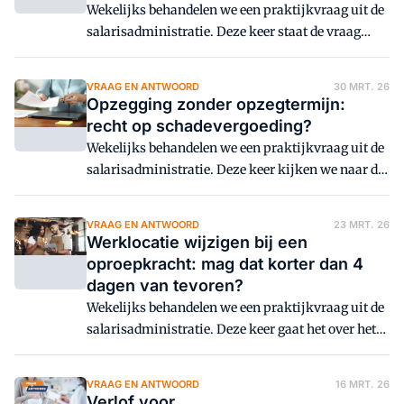
Wekelijks behandelen we een praktijkvraag uit de
salarisadministratie. Deze keer staat de vraag
centraal of je met een minderjarige werknemer
een concurrentiebeding kunt afspreken, en in
VRAAG EN ANTWOORD
30 MRT. 26
hoeverre zo'n beding juridisch standhoudt.
Opzegging zonder opzegtermijn:
recht op schadevergoeding?
Wekelijks behandelen we een praktijkvraag uit de
salarisadministratie. Deze keer kijken we naar de
situatie waarin een werknemer de
arbeidsovereenkomst opzegt en direct stopt met
VRAAG EN ANTWOORD
23 MRT. 26
werken.
Werklocatie wijzigen bij een
oproepkracht: mag dat korter dan 4
dagen van tevoren?
Wekelijks behandelen we een praktijkvraag uit de
salarisadministratie. Deze keer gaat het over het
wijzigen van de werklocatie van een
oproepkracht.
VRAAG EN ANTWOORD
16 MRT. 26
Verlof voor