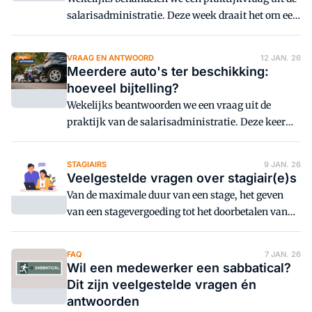
salarisadministratie. Deze week draait het om een
werknemer die voor een spoedopdracht met haast
naar een klant moet rijden.
VRAAG EN ANTWOORD
12 JAN. 26
Meerdere auto's ter beschikking:
hoeveel bijtelling?
Wekelijks beantwoorden we een vraag uit de
praktijk van de salarisadministratie. Deze keer
staat de bijtelling voor meerdere auto's centraal.
STAGIAIRS
9 JAN. 26
Veelgestelde vragen over stagiair(e)s
Van de maximale duur van een stage, het geven
van een stagevergoeding tot het doorbetalen van
loon tijdens ziekte van stagiair(e)s. Een overzicht
van de veelgestelde vragen.
FAQ
7 JAN. 26
Wil een medewerker een sabbatical?
Dit zijn veelgestelde vragen én
antwoorden