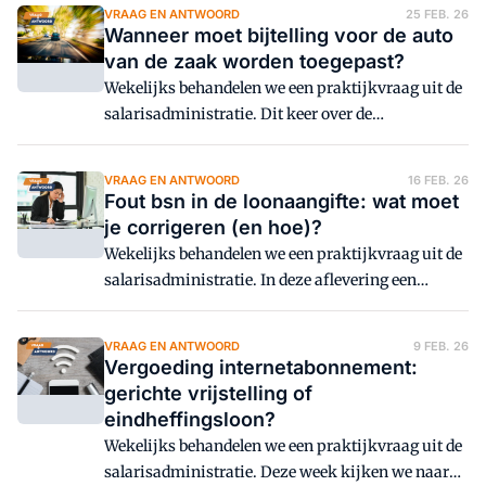
einde van het dienstverband.
VRAAG EN ANTWOORD
25 FEB. 26
Wanneer moet bijtelling voor de auto
van de zaak worden toegepast?
Wekelijks behandelen we een praktijkvraag uit de
salarisadministratie. Dit keer over de
autokostenbijtelling.
VRAAG EN ANTWOORD
16 FEB. 26
Fout bsn in de loonaangifte: wat moet
je corrigeren (en hoe)?
Wekelijks behandelen we een praktijkvraag uit de
salarisadministratie. In deze aflevering een
veelgemaakte fout in de aangifte loonheffingen:
een onjuiste combinatie van bsn en
VRAAG EN ANTWOORD
9 FEB. 26
geboortedatum.
Vergoeding internetabonnement:
gerichte vrijstelling of
eindheffingsloon?
Wekelijks behandelen we een praktijkvraag uit de
salarisadministratie. Deze week kijken we naar