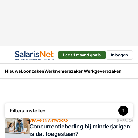
Lees 1 maand gratis
Inloggen
Nieuws
Loonzaken
Werknemerszaken
Werkgeverszaken
Filters instellen
1
VRAAG EN ANTWOORD
6 APR. 26
Concurrentiebeding bij minderjarigen:
is dat toegestaan?