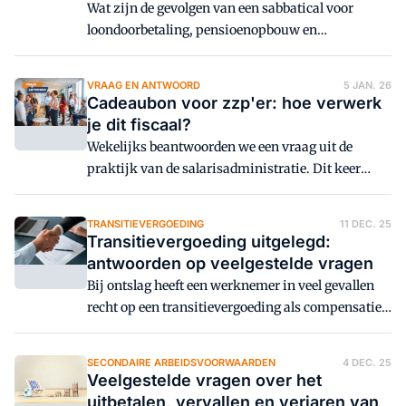
Wat zijn de gevolgen van een sabbatical voor
loondoorbetaling, pensioenopbouw en
vakantiedagen? Deze faq zet op een rij wat de
salarisadministrateur écht moet weten.
VRAAG EN ANTWOORD
5 JAN. 26
Cadeaubon voor zzp'er: hoe verwerk
je dit fiscaal?
Wekelijks beantwoorden we een vraag uit de
praktijk van de salarisadministratie. Dit keer
staat de cadeaubon centraal.
TRANSITIEVERGOEDING
11 DEC. 25
Transitievergoeding uitgelegd:
antwoorden op veelgestelde vragen
Bij ontslag heeft een werknemer in veel gevallen
recht op een transitievergoeding als compensatie.
Hier vind je een overzicht van veelgestelde vragen
over de transitievergoeding.
SECONDAIRE ARBEIDSVOORWAARDEN
4 DEC. 25
Veelgestelde vragen over het
uitbetalen, vervallen en verjaren van