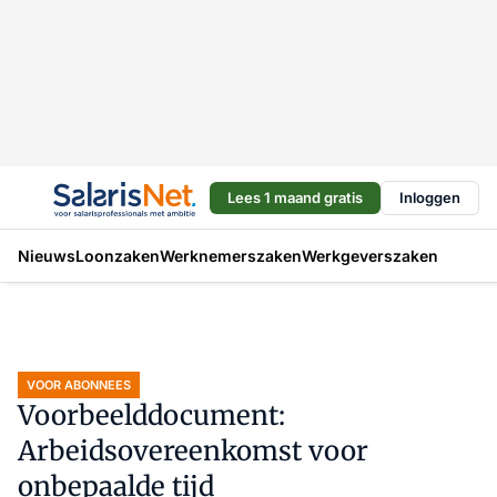
Lees 1 maand gratis
Inloggen
Nieuws
Loonzaken
Werknemerszaken
Werkgeverszaken
VOOR ABONNEES
Voorbeelddocument:
Arbeidsovereenkomst voor
onbepaalde tijd