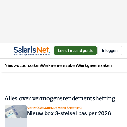
Lees 1 maand gratis
Inloggen
Nieuws
Loonzaken
Werknemerszaken
Werkgeverszaken
Alles over vermogensrendementsheffing
VERMOGENSRENDEMENTSHEFFING
Nieuw box 3-stelsel pas per 2026