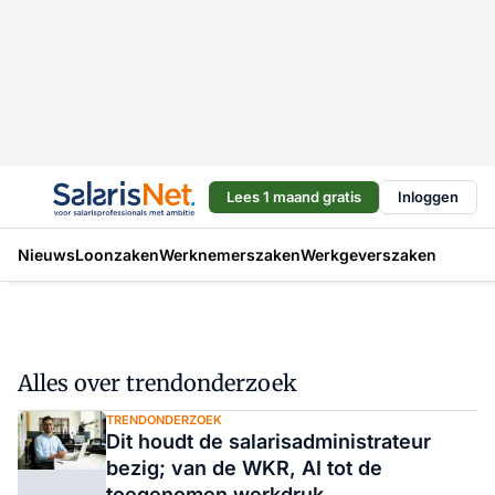
Lees 1 maand gratis
Inloggen
Nieuws
Loonzaken
Werknemerszaken
Werkgeverszaken
Alles over trendonderzoek
TRENDONDERZOEK
Dit houdt de salarisadministrateur
bezig; van de WKR, AI tot de
toegenomen werkdruk