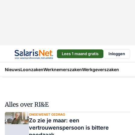
Lees 1 maand gratis
Inloggen
Nieuws
Loonzaken
Werknemerszaken
Werkgeverszaken
Alles over RI&E
ONGEWENST GEDRAG
Zo zie je maar: een
vertrouwenspersoon is bittere
noodzaak