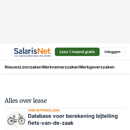
Lees 1 maand gratis
Inloggen
Nieuws
Loonzaken
Werknemerszaken
Werkgeverszaken
Alles over lease
EINDHEFFINGSLOON
Database voor berekening bijtelling
fiets-van-de-zaak