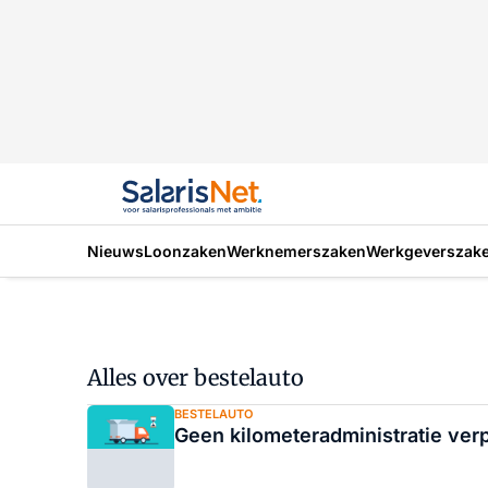
Nieuws
Loonzaken
Werknemerszaken
Werkgeverszak
Alles over bestelauto
BESTELAUTO
Geen kilometeradministratie verp