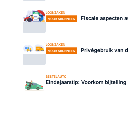
LOONZAKEN
Fiscale aspecten au
VOOR ABONNEES
LOONZAKEN
Privégebruik van d
VOOR ABONNEES
BESTELAUTO
Eindejaarstip: Voorkom bijtellin