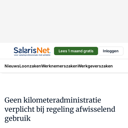
Lees 1 maand gratis
Inloggen
Nieuws
Loonzaken
Werknemerszaken
Werkgeverszaken
Geen kilometeradministratie
verplicht bij regeling afwisselend
gebruik