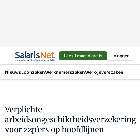
Lees 1 maand gratis
Inloggen
Nieuws
Loonzaken
Werknemerszaken
Werkgeverszaken
Verplichte
arbeidsongeschiktheidsverzekering
voor zzp'ers op hoofdlijnen