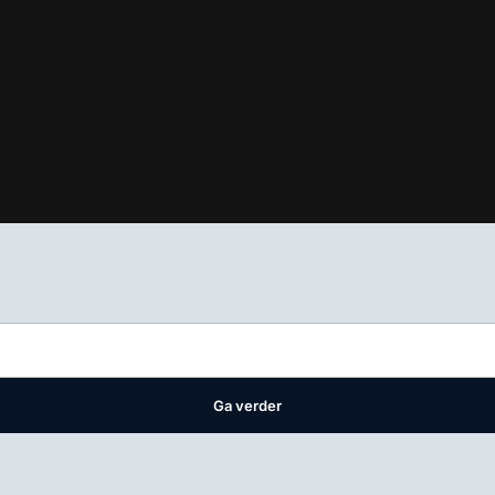
ifest
waar VMN media voor staat. Op gebruik van deze site zijn de 
ellingen
Ga verder