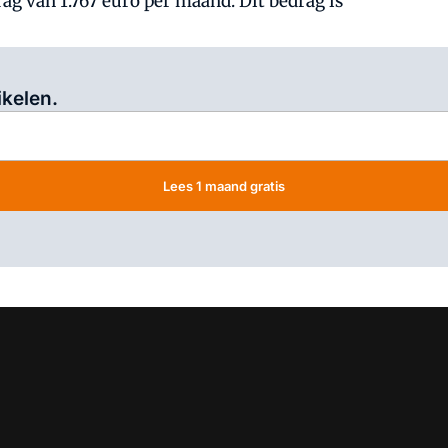
rag van 1.767 euro per maand. Dit bedrag is
Log in
om dit artikel te lezen.
ikelen.
Lees 1 maand gratis