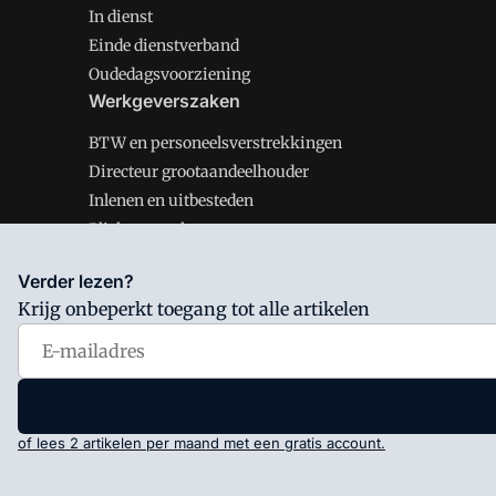
In dienst
Einde dienstverband
Oudedagsvoorziening
Werkgeverszaken
BTW en personeelsverstrekkingen
Directeur grootaandeelhouder
Inlenen en uitbesteden
Plichten werkgever
Verder lezen?
Krijg onbeperkt toegang tot alle artikelen
Salarisnet is onderdeel van VMN media. Lees in
ons man
Voorwaarden
en
Privacy en Cookie beleid
|
Privacy inst
of lees 2 artikelen per maand met een gratis account.