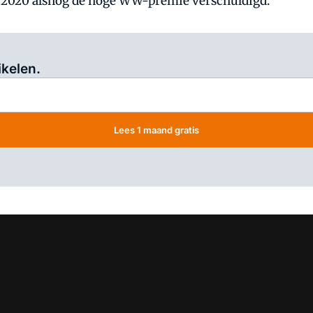
i 2020 alsnog de hoge WW-premie verschuldigd.
Log in
om dit artikel te lezen.
ikelen.
Lees 1 maand gratis