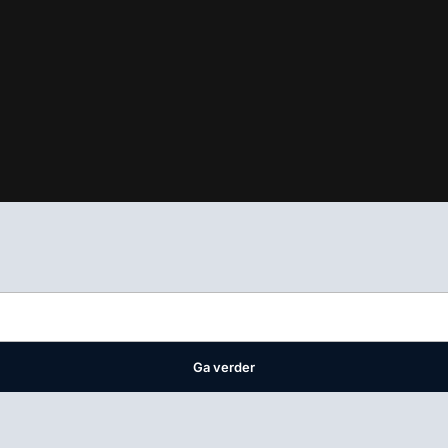
ifest
waar VMN media voor staat. Op gebruik van deze site zijn de 
ellingen
Ga verder