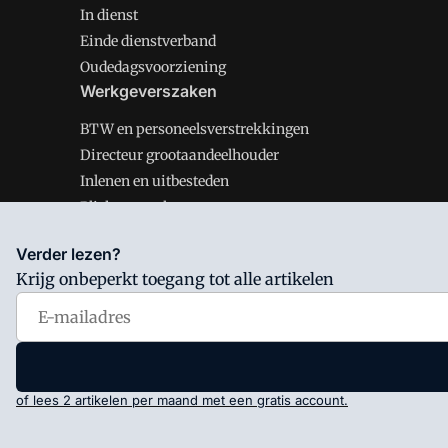
In dienst
Einde dienstverband
Oudedagsvoorziening
Werkgeverszaken
BTW en personeelsverstrekkingen
Directeur grootaandeelhouder
Inlenen en uitbesteden
Plichten werkgever
Verder lezen?
Krijg onbeperkt toegang tot alle artikelen
Salarisnet is onderdeel van VMN media. Lees in
ons man
Voorwaarden
en
Privacy en Cookie beleid
|
Privacy inst
of lees 2 artikelen per maand met een gratis account.