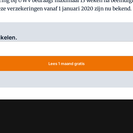
ering bij UWV bedraagt maximaal 13 weken na beëindigi
e verzekeringen vanaf 1 januari 2020 zijn nu bekend.
Log in
om dit artikel te lezen.
ikelen.
Lees 1 maand gratis