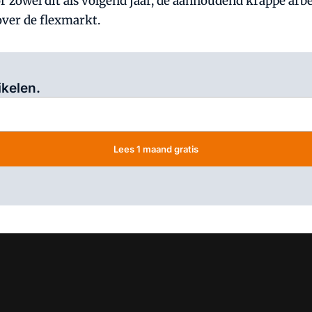
 zowel dit als volgend jaar, de aanhoudend krappe arb
over de flexmarkt.
Log in
om dit artikel te lezen.
ikelen.
Lees 1 maand gratis