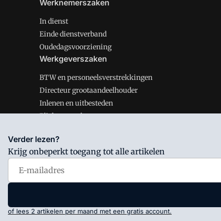
Werknemerszaken
In dienst
Einde dienstverband
Oudedagsvoorziening
Werkgeverszaken
BTW en personeelsverstrekkingen
Directeur grootaandeelhouder
Inlenen en uitbesteden
Plichten werkgever
Verder lezen?
Krijg onbeperkt toegang tot alle artikelen
Salarisnet is onderdeel van VMN media. Lees in
ons man
Voorwaarden
en
Privacy en Cookie beleid
|
Privacy inst
of lees 2 artikelen per maand met een gratis account.