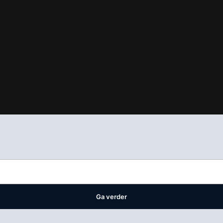
ifest
waar VMN media voor staat. Op gebruik van deze site zijn de 
ellingen
Ga verder