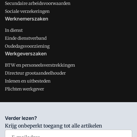
Secundaire arbeidsvoorwaarden
Sociale verzekeringen
Werknemerszaken
In dienst
Einde dienstverband
Oudedagsvoorziening
Werkgeverszaken
BTW en personeelsverstrekkingen
Directeur grootaandeelhouder
Inlenen en uitbesteden
Plichten werkgever
Salarisnet is onderdeel van VMN media. Lees in
ons manifest
Verder lezen?
waar VMN media voor staat. Op gebruik van deze site zijn de
Krijg onbeperkt toegang tot alle artikelen
volgende regelingen van toepassing:
Algemene Voorwaarden