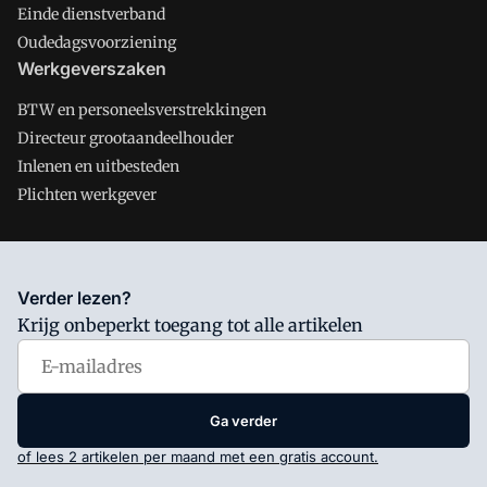
Einde dienstverband
Oudedagsvoorziening
Werkgeverszaken
BTW en personeelsverstrekkingen
Directeur grootaandeelhouder
Inlenen en uitbesteden
Plichten werkgever
Salarisnet is onderdeel van VMN media. Lees in
ons manifest
Verder lezen?
waar VMN media voor staat. Op gebruik van deze site zijn de
Krijg onbeperkt toegang tot alle artikelen
volgende regelingen van toepassing:
Algemene Voorwaarden
en
Privacy en Cookie beleid
|
Privacy instellingen
Ga verder
of lees 2 artikelen per maand met een gratis account.