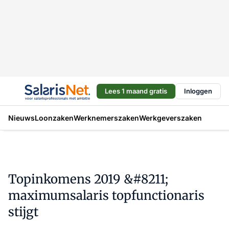
Lees 1 maand gratis
Inloggen
Nieuws
Loonzaken
Werknemerszaken
Werkgeverszaken
Topinkomens 2019 &#8211;
maximumsalaris topfunctionaris
stijgt