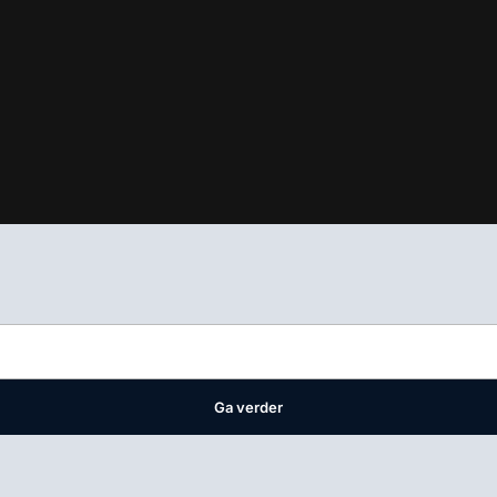
ifest
waar VMN media voor staat. Op gebruik van deze site zijn de 
ellingen
Ga verder