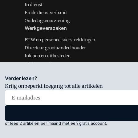
In dienst
Einde dienstverband
Oudedagsvoorziening
Werkgeverszaken
BTW en personeelsverstrekkingen
Directeur grootaandeelhouder
Inlenen en uitbesteden
Plichten werkgever
Verder lezen?
Krijg onbeperkt toegang tot alle artikelen
Salarisnet is onderdeel van VMN media. Lees in
ons man
Voorwaarden
en
Privacy en Cookie beleid
|
Privacy inst
of lees 2 artikelen per maand met een gratis account.