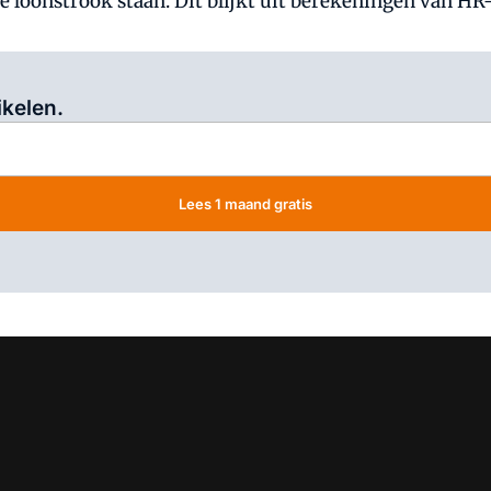
e loonstrook staan. Dit blijkt uit berekeningen van HR-
Log in
om dit artikel te lezen.
ikelen.
Lees 1 maand gratis