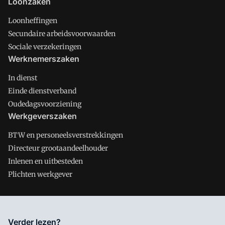
Loonzaken
Loonheffingen
Secundaire arbeidsvoorwaarden
Sociale verzekeringen
Werknemerszaken
In dienst
Einde dienstverband
Oudedagsvoorziening
Werkgeverszaken
BTW en personeelsverstrekkingen
Directeur grootaandeelhouder
Inlenen en uitbesteden
Plichten werkgever
Salarisnet is onderdeel van VMN media. Lees in
ons manifest
Verder lezen?