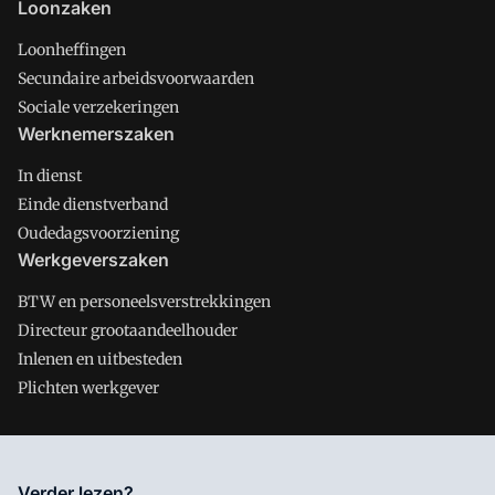
Loonzaken
Loonheffingen
Secundaire arbeidsvoorwaarden
Sociale verzekeringen
Werknemerszaken
In dienst
Einde dienstverband
Oudedagsvoorziening
Werkgeverszaken
BTW en personeelsverstrekkingen
Directeur grootaandeelhouder
Inlenen en uitbesteden
Plichten werkgever
Salarisnet is onderdeel van VMN media. Lees in
ons manifest
Verder lezen?