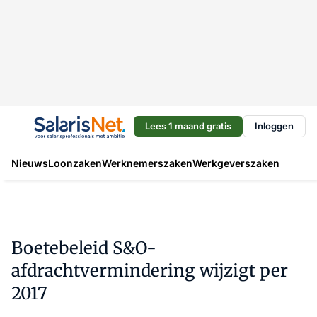
Lees 1 maand gratis
Inloggen
Nieuws
Loonzaken
Werknemerszaken
Werkgeverszaken
Boetebeleid S&O-
afdrachtvermindering wijzigt per
2017