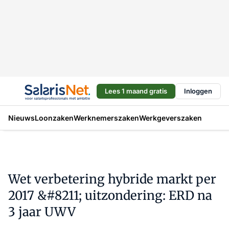
Lees 1 maand gratis
Inloggen
Nieuws
Loonzaken
Werknemerszaken
Werkgeverszaken
Wet verbetering hybride markt per
2017 &#8211; uitzondering: ERD na
3 jaar UWV