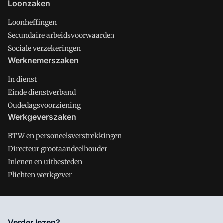
Loonzaken
Loonheffingen
Secundaire arbeidsvoorwaarden
Sociale verzekeringen
Werknemerszaken
In dienst
Einde dienstverband
Oudedagsvoorziening
Werkgeverszaken
BTW en personeelsverstrekkingen
Directeur grootaandeelhouder
Inlenen en uitbesteden
Plichten werkgever
Salarisnet is onderdeel van VMN media. Lees in
ons manifest
Verder lezen?