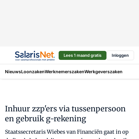
Lees 1 maand gratis
Inloggen
Nieuws
Loonzaken
Werknemerszaken
Werkgeverszaken
Inhuur zzp'ers via tussenpersoon
en gebruik g-rekening
Staatssecretaris Wiebes van Financiën gaat in op