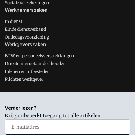
Sociale verzekeringen
Werknemerszaken
In dienst
Einde dienstverband
Oudedagsvoorziening
Werkgeverszaken
BTW en personeelsverstrekkingen
Directeur grootaandeelhouder
Inlenen en uitbesteden
Plichten werkgever
Salarisnet is onderdeel van VMN media. Lees in
ons manifest
Verder lezen?
waar VMN media voor staat. Op gebruik van deze site zijn de
Krijg onbeperkt toegang tot alle artikelen
volgende regelingen van toepassing:
Algemene Voorwaarden
en
Privacy en Cookie beleid
|
Privacy instellingen