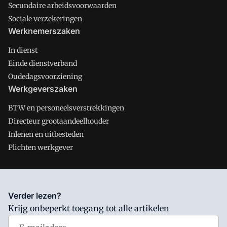
Secundaire arbeidsvoorwaarden
Sociale verzekeringen
Werknemerszaken
In dienst
Einde dienstverband
Oudedagsvoorziening
Werkgeverszaken
BTW en personeelsverstrekkingen
Directeur grootaandeelhouder
Inlenen en uitbesteden
Plichten werkgever
Salarisnet is onderdeel van VMN media. Lees in
ons manifest
Verder lezen?
waar VMN media voor staat. Op gebruik van deze site zijn de
Krijg onbeperkt toegang tot alle artikelen
volgende regelingen van toepassing:
Algemene Voorwaarden