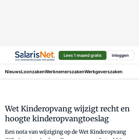
Lees 1 maand gratis
Inloggen
Nieuws
Loonzaken
Werknemerszaken
Werkgeverszaken
Wet Kinderopvang wijzigt recht en
hoogte kinderopvangtoeslag
Een nota van wijziging op de Wet Kinderopvang