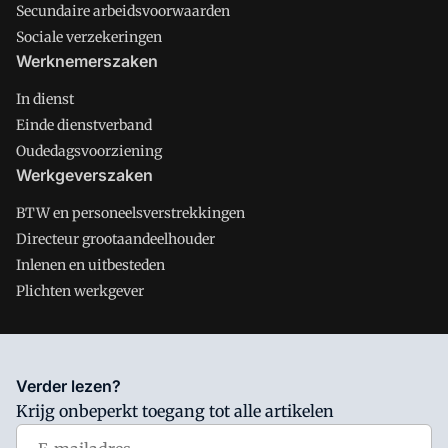
Secundaire arbeidsvoorwaarden
Sociale verzekeringen
Werknemerszaken
In dienst
Einde dienstverband
Oudedagsvoorziening
Werkgeverszaken
BTW en personeelsverstrekkingen
Directeur grootaandeelhouder
Inlenen en uitbesteden
Plichten werkgever
Salarisnet is onderdeel van VMN media. Lees in
ons manifest
Verder lezen?
waar VMN media voor staat. Op gebruik van deze site zijn de
Krijg onbeperkt toegang tot alle artikelen
volgende regelingen van toepassing:
Algemene Voorwaarden