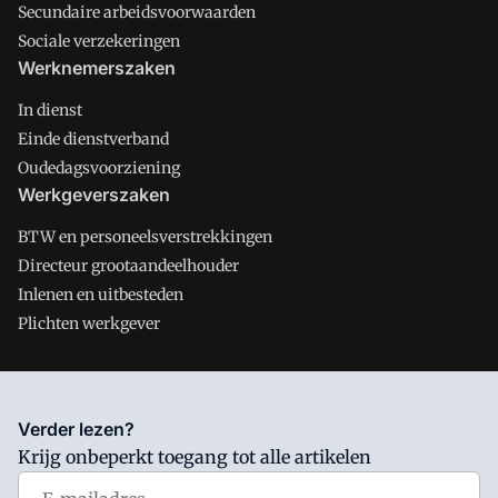
Secundaire arbeidsvoorwaarden
Sociale verzekeringen
Werknemerszaken
In dienst
Einde dienstverband
Oudedagsvoorziening
Werkgeverszaken
BTW en personeelsverstrekkingen
Directeur grootaandeelhouder
Inlenen en uitbesteden
Plichten werkgever
Salarisnet is onderdeel van VMN media. Lees in
ons manifest
Verder lezen?
waar VMN media voor staat. Op gebruik van deze site zijn de
Krijg onbeperkt toegang tot alle artikelen
volgende regelingen van toepassing:
Algemene Voorwaarden