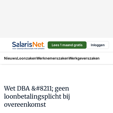
Lees 1 maand gratis
Inloggen
Nieuws
Loonzaken
Werknemerszaken
Werkgeverszaken
Wet DBA &#8211; geen
loonbetalingsplicht bij
overeenkomst