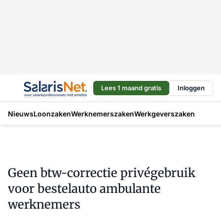
Lees 1 maand gratis
Inloggen
Nieuws
Loonzaken
Werknemerszaken
Werkgeverszaken
Geen btw-correctie privégebruik
voor bestelauto ambulante
werknemers