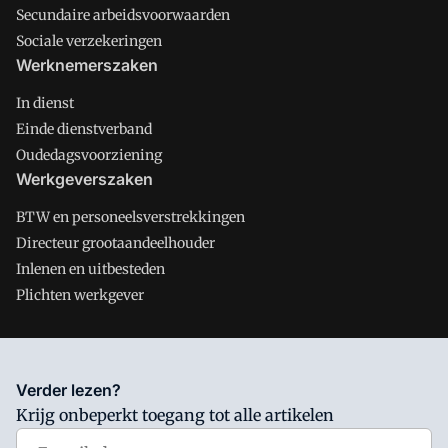
Secundaire arbeidsvoorwaarden
Sociale verzekeringen
Werknemerszaken
In dienst
Einde dienstverband
Oudedagsvoorziening
Werkgeverszaken
BTW en personeelsverstrekkingen
Directeur grootaandeelhouder
Inlenen en uitbesteden
Plichten werkgever
Salarisnet is onderdeel van VMN media. Lees in
ons manifest
Verder lezen?
waar VMN media voor staat. Op gebruik van deze site zijn de
Krijg onbeperkt toegang tot alle artikelen
volgende regelingen van toepassing:
Algemene Voorwaarden