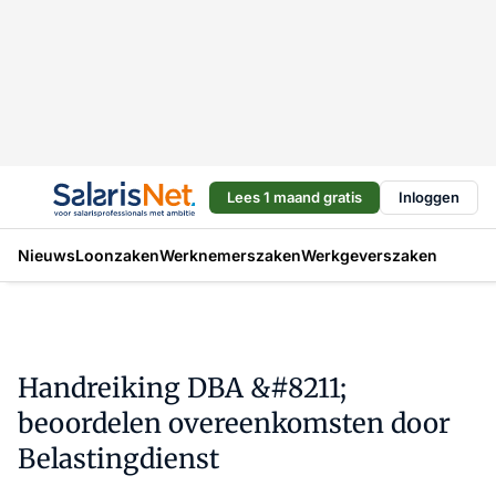
Lees 1 maand gratis
Inloggen
Nieuws
Loonzaken
Werknemerszaken
Werkgeverszaken
Handreiking DBA &#8211;
beoordelen overeenkomsten door
Belastingdienst