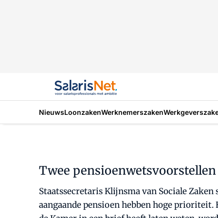
Nieuws
Loonzaken
Werknemerszaken
Werkgeverszak
Twee pensioenwetsvoorstellen g
Staatssecretaris Klijnsma van Sociale Zake
aangaande pensioen hebben hoge prioriteit. H