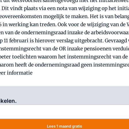
dt dit wetsvoorstel samengevoegd met het initiatiefwet
it vindt plaats via een nota van wijziging op het initi
overeenkomsten mogelijk te maken. Het is van belang d
016 in werking kan treden. Ook voor de wijziging van d
 van de ondernemingsraad inzake de arbeidsvoorwaard
Op 11 februari is hierover verslag uitgebracht. Gevraag
 instemmingsrecht van de OR inzake pensioenen verduid
 beter toelichten waarom het instemmingsrecht van de 
Waarom heeft de ondernemingsraad geen instemmingsre
er informatie
Log in
om dit artikel te lezen.
ikelen.
Lees 1 maand gratis