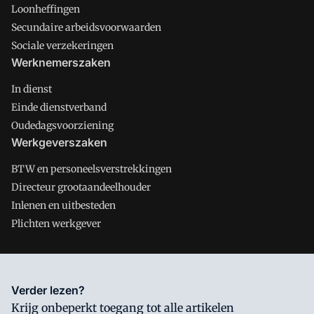
Loonheffingen
Secundaire arbeidsvoorwaarden
Sociale verzekeringen
Werknemerszaken
In dienst
Einde dienstverband
Oudedagsvoorziening
Werkgeverszaken
BTW en personeelsverstrekkingen
Directeur grootaandeelhouder
Inlenen en uitbesteden
Plichten werkgever
Salarisnet is onderdeel van VMN media. Lees in
ons manifest
Verder lezen?
waar VMN media voor staat. Op gebruik van deze site zijn de
Krijg onbeperkt toegang tot alle artikelen