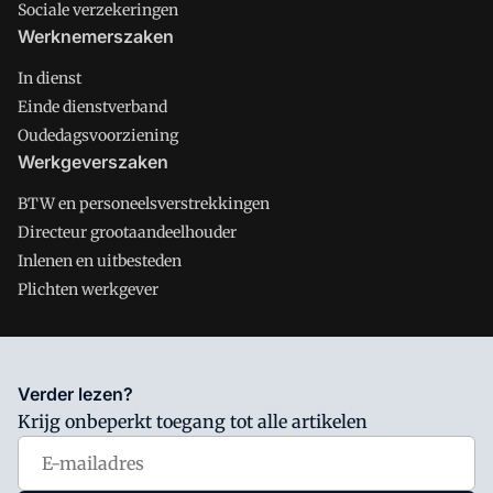
Sociale verzekeringen
Werknemerszaken
In dienst
Einde dienstverband
Oudedagsvoorziening
Werkgeverszaken
BTW en personeelsverstrekkingen
Directeur grootaandeelhouder
Inlenen en uitbesteden
Plichten werkgever
Salarisnet is onderdeel van VMN media. Lees in
ons manifest
Verder lezen?
waar VMN media voor staat. Op gebruik van deze site zijn de
Krijg onbeperkt toegang tot alle artikelen
volgende regelingen van toepassing:
Algemene Voorwaarden
en
Privacy en Cookie beleid
|
Privacy instellingen