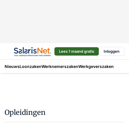
Lees 1 maand gratis
Inloggen
Nieuws
Loonzaken
Werknemerszaken
Werkgeverszaken
Opleidingen