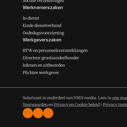
Sociale verzekeringen
Werknemerszaken
In dienst
Einde dienstverband
Oudedagsvoorziening
Werkgeverszaken
BTW en personeelsverstrekkingen
Directeur grootaandeelhouder
Inlenen en uitbesteden
Plichten werkgever
Salarisnet is onderdeel van VMN media. Lees in
ons man
Voorwaarden
en
Privacy en Cookie beleid
|
Privacy inst