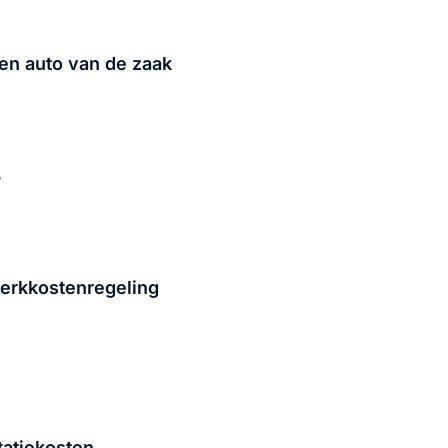
ten auto van de zaak
3
werkkostenregeling
tatiekosten