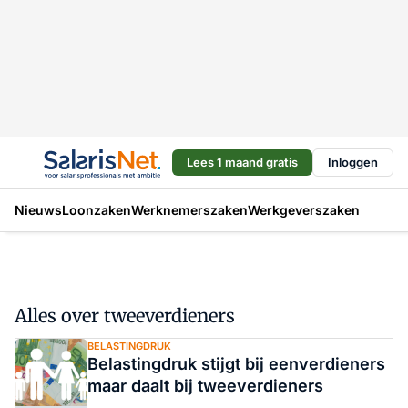
Lees 1 maand gratis
Inloggen
Nieuws
Loonzaken
Werknemerszaken
Werkgeverszaken
Alles over tweeverdieners
BELASTINGDRUK
Belastingdruk stijgt bij eenverdieners
maar daalt bij tweeverdieners