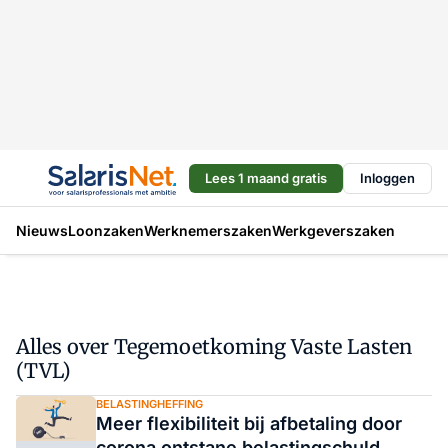
Lees 1 maand gratis
Inloggen
Nieuws
Loonzaken
Werknemerszaken
Werkgeverszaken
Alles over Tegemoetkoming Vaste Lasten
(TVL)
BELASTINGHEFFING
Meer flexibiliteit bij afbetaling door
corona ontstane belastingschuld