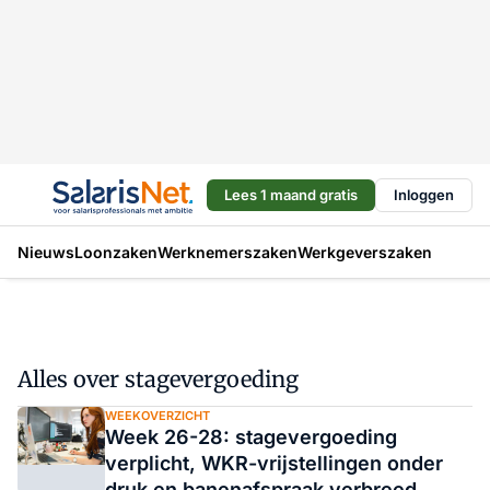
Lees 1 maand gratis
Inloggen
Nieuws
Loonzaken
Werknemerszaken
Werkgeverszaken
Alles over stagevergoeding
WEEKOVERZICHT
Week 26-28: stagevergoeding
verplicht, WKR-vrijstellingen onder
druk en banenafspraak verbreed