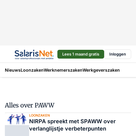
Lees 1 maand gratis
Inloggen
Nieuws
Loonzaken
Werknemerszaken
Werkgeverszaken
Alles over PAWW
LOONZAKEN
NIRPA spreekt met SPAWW over
verlanglijstje verbeterpunten